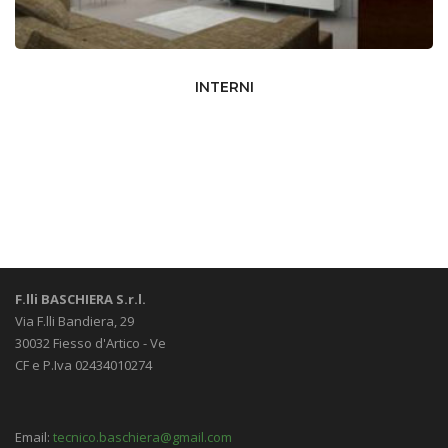
INTERNI
F.lli BASCHIERA S.r.l.
Via F.lli Bandiera, 29
30032 Fiesso d'Artico - Ve
CF e P.Iva 02434010274
Email:
tecnico.baschiera@gmail.com