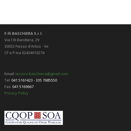
F.lli BASCHIERA S.r.l.
Via F.lli Bandiera, 29
30032 Fiesso d'Artico - Ve
CF e P.Iva 02434010274
Email:
tecnico.baschiera@gmail.com
Tel:
041 5161423 - 335 7685550
Fax:
041 5169667
Privacy Policy