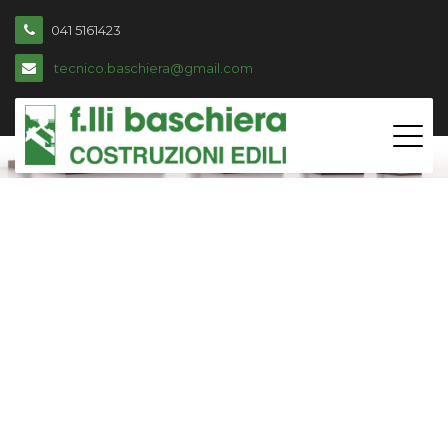
041 5161423
tecnico.baschiera@gmail.com