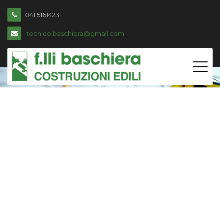
041 5161423
tecnico.baschiera@gmail.com