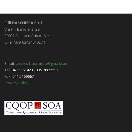
F.lli BASCHIERA S.r.l.
Via F.lli Bandiera, 29
30032 Fiesso d'Artico - Ve
CF e P.Iva 02434010274
Email:
tecnico.baschiera@gmail.com
Tel:
041 5161423 - 335 7685550
Fax:
041 5169667
Privacy Policy