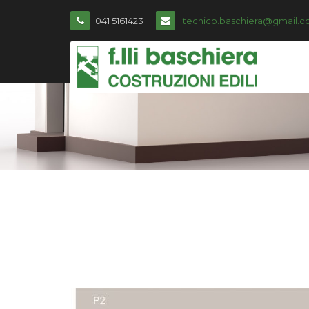
041 5161423
tecnico.baschiera@gmail.